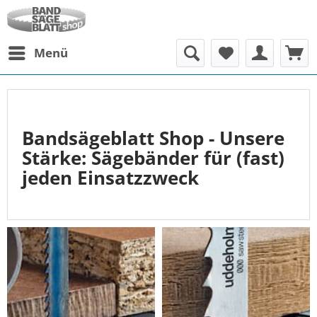
Menü
Bandsägeblatt Shop - Unsere
Stärke: Sägebänder für (fast)
jeden Einsatzzweck
Willkommen bei Ihrem
Spezialisten für Bandsägen
. Wir
bieten kompetente Beratung sowie einen einfachen
Bestellprozess - ganz nach Ihren Wünschen. Sie möchten
per
Telefon, Fax, eMail
oder ganz bequem
direkt online
bestellen
? Kein Problem.