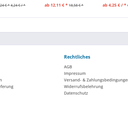
ab 12,11 € *
ab 4,25 € / *
,24 € *
4,24 € / *
18,58 € *
Rechtliches
AGB
Impressum
n
Versand- & Zahlungsbedingunge
eferung
Widerrufsbelehrung
Datenschutz