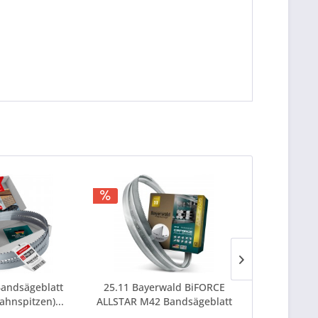
andsägeblatt
25.11 Bayerwald BiFORCE
25.13 Baye
ahnspitzen)...
ALLSTAR M42 Bandsägeblatt
FIGHTER Ba