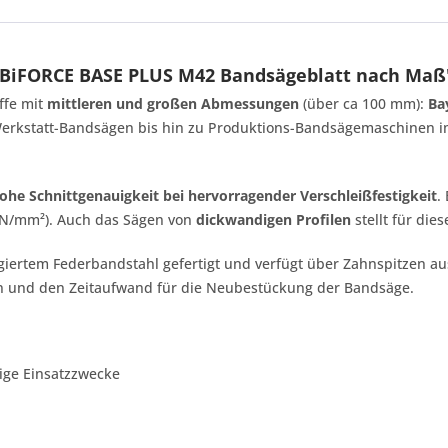
d BiFORCE BASE PLUS M42 Bandsägeblatt nach Maß
ffe mit
mittleren und großen Abmessungen
(über ca 100 mm):
Ba
 Werkstatt-Bandsägen bis hin zu Produktions-Bandsägemaschinen im
ohe Schnittgenauigkeit bei hervorragender Verschleißfestigkeit
.
0 N/mm²). Auch das Sägen von
dickwandigen Profilen
stellt für die
iertem Federbandstahl gefertigt und verfügt über Zahnspitzen aus 
en und den Zeitaufwand für die Neubestückung der Bandsäge.
tige Einsatzzwecke